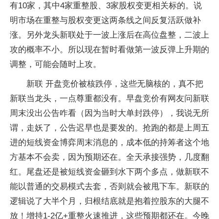
有10家，其中4家重整股、3家股权变更相关标的。说
明市场在重整与股权变更这两条线之间反复活跃做补
涨。另外龙头新联处于一波上涨后在高位盘整，二波上
攻的概率不小。所以现在暂时看做第一波反弹上升期的
调整，可能会随时上攻。
新联 开盘竞价被核跌停，这些无脑核的，真不把
新联当龙头，一点尊重都没有。早盘竞价有网友问新联
周末没出公告咋看（因为当时大单封跌停），我说无所
谓，走妖了，公告迟早也是要发的。抢跑的都是上周五
进的短线资金博弈周末消息的，成本低的持筹者这个地
方基本不会卖，因为预期还在。全天承接强势，几度翻
红。尾盘还是被短线资金砸到水下两个多点，做新联不
能以普通的交易模式去套，否则就会被甩下车。新联的
逻辑说了大半个月，归根结底就是抱着控股东的大腿不
放！增持1-2亿+重整火速推进，这些预期都还在。今晚