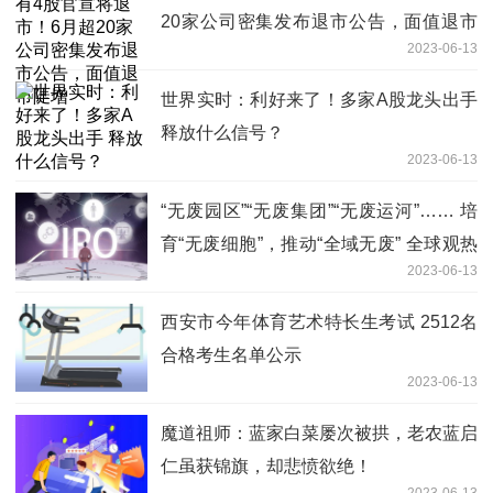
20家公司密集发布退市公告，面值退市
2023-06-13
陡增
世界实时：利好来了！多家A股龙头出手
释放什么信号？
2023-06-13
“无废园区”“无废集团”“无废运河”…… 培
育“无废细胞”，推动“全域无废” 全球观热
2023-06-13
点
西安市今年体育艺术特长生考试 2512名
合格考生名单公示
2023-06-13
魔道祖师：蓝家白菜屡次被拱，老农蓝启
仁虽获锦旗，却悲愤欲绝！
2023-06-13