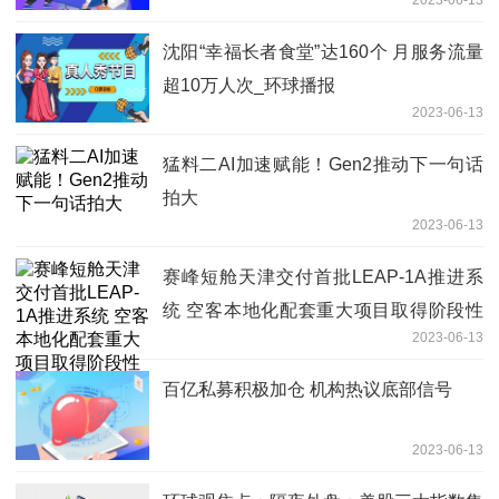
沈阳“幸福长者食堂”达160个 月服务流量
超10万人次_环球播报
2023-06-13
猛料二AI加速赋能！Gen2推动下一句话
拍大
2023-06-13
赛峰短舱天津交付首批LEAP-1A推进系
统 空客本地化配套重大项目取得阶段性
2023-06-13
成果-全球微头条
百亿私募积极加仓 机构热议底部信号
2023-06-13