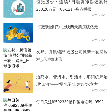
恒光股份：连续3日融资净偿还累计
288.26万元（06-12）-焦点播报
2023-06-13
《变形金刚7》上映两天票房破亿元
2023-06-13
友邦、腾讯领衔 港股公司掀新一轮回购
潮_环球微速讯
2023-06-13
治死水、管污水、引活水，枣阳统筹治
理“四河”——“旱包子”上建起“水立方”
2023-06-13
每日关注!0592339是诈骗电话吗_0592