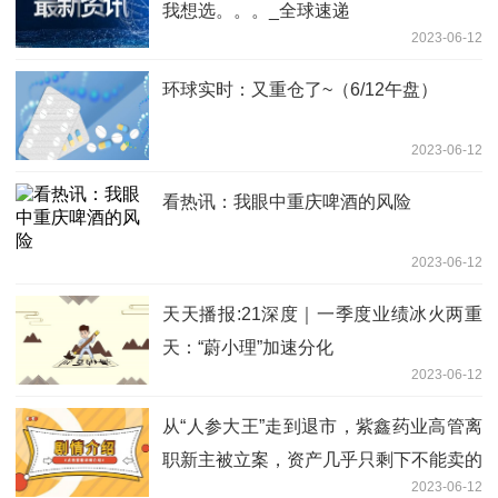
我想选。。。_全球速递
2023-06-12
环球实时：又重仓了~（6/12午盘）
2023-06-12
看热讯：我眼中重庆啤酒的风险
2023-06-12
天天播报:21深度｜一季度业绩冰火两重
天：“蔚小理”加速分化
2023-06-12
从“人参大王”走到退市，紫鑫药业高管离
职新主被立案，资产几乎只剩下不能卖的
2023-06-12
人参-热推荐