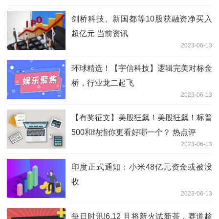
剑桥科技、新国都等10股获融资净买入
超亿元 当前资讯
2023-06-13
环球精选！【宇信科技】逻辑完美对标金
桥，行业龙二起飞
2023-06-13
【有奖征文】美股狂飙！美股狂飙！标普
500和纳指你更看好哪一个？ 热点评
2023-06-13
印度正式通知：小米48亿元资金或被没
收
2023-06-13
每日时讯!6.12 且将新火试新茶，赛道趁