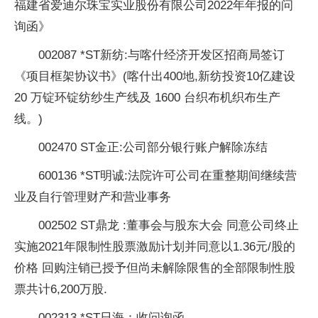
福建省爱迪尔珠宝实业股份有限公司2022年年报的问
询函》
002087 *ST新纺:与喀什经济开发区招商局签订
《项目框架协议书》(喀什出400地,新纺投资10亿建设
20 万锭环锭纺纱生产线及 1600 台织布机织布生产
线。)
002470 ST金正:公司部分银行账户解除冻结
600136 *ST明诚:法院许可公司在重整期间继续营
业及自行管理财产和营业事务
002502 ST鼎龙 :董事会与股东大会 同意公司终止
实施2021年限制性股票激励计划并同意以1.36元/股的
价格 回购注销已授予但尚未解除限售的全部限制性股
票共计6,200万股.
002313 *ST日海：收问询函