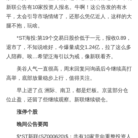
新联公告有10家投资人报名。牛啊！这公告发的有水
平，太会引导市场情绪了，还那么凭亿近人，这样的大
腿不抱，玩啥。
*ST海投:第19个交易日股价低于一元，报收0.89，
退市了，不知说啥好，今爆量成交1.24亿，拉了这么多
人陪葬。唉…希望泛海引以为戒，像新联看齐。
美谷人气一直很高，周末回复问询函后今继续高打
高举，底部放量稳步上行，值得关注。
早上进了点 洲际、南卫，都是烂板。京蓝部分仓
位止盈，还留了些继续观察。新联继续锁仓。
涨停个股
晚间公告要闻
$*ST新联(SZ000620)$：共有10家意向重整投资人