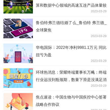
算和数据中心领域的高速互连产品体量较
2023-03-29
小
鲁伯特弗兰德结婚了么_鲁伯特 弗兰德_
全球聚焦
2023-03-29
华电国际：2022年净利9981.1万元 同比
扭亏为盈
2023-03-29
环球热消息：荣耀终端董事长万飚：终端
行业远没到瓶颈期，数量下滑是没满足消
2023-03-29
费者要求
焦点速读：中国生物与中国疾控中心签署
战略合作协议