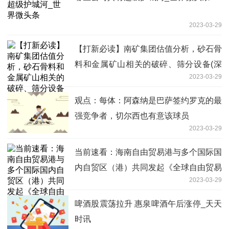
2023-03-29
【打新必读】南矿集团估值分析，砂石骨
料和金属矿山相关的破碎、筛分设备(深
2023-03-29
中小)
观点：每体：阿森纳是巴萨签约罗克的最
强竞争者，切尔西也有意该球员
2023-03-29
当前速看：海南自由贸易港与多个国际国
内自贸区（港）共同发起《全球自由贸易
2023-03-29
区（港）伙伴关系倡议》
啤酒股震荡拉升 惠泉啤酒午后涨停_天天
时讯