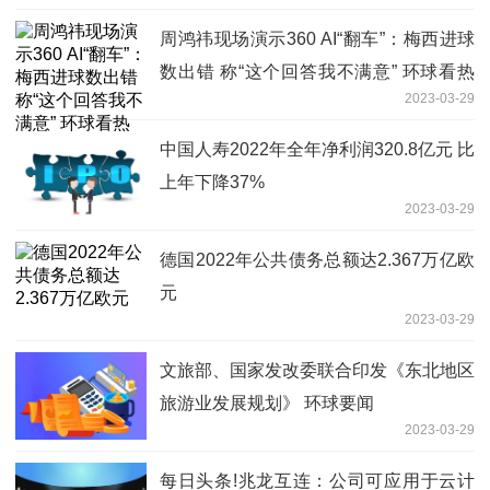
周鸿祎现场演示360 AI“翻车”：梅西进球
数出错 称“这个回答我不满意” 环球看热
2023-03-29
讯
中国人寿2022年全年净利润320.8亿元 比
上年下降37%
2023-03-29
德国2022年公共债务总额达2.367万亿欧
元
2023-03-29
文旅部、国家发改委联合印发《东北地区
旅游业发展规划》 环球要闻
2023-03-29
每日头条!兆龙互连：公司可应用于云计