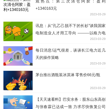
观热点：第三次清仓阿胶：盈利
+1340163元
2023-03-29
讯息：从“孔乙己脱不下的长衫”谈我国家
电制造业人才用工导向 ———以格力电
2023-03-29
器为例
每日消息!运气很差，谈谈长江电力近几
天的操作策略
2023-03-29
茅台推出酒瓶装冰淇淋 零售价66元/瓶
2023-03-29
【天天速看料】巴安水务：股东山东高创
与张春霖已达成一致 力求尽快恢复公司