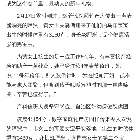
成为这个春节里，最动人的新年礼物。
2月17日零时刚过，随着该院厢竹产房传出一声清
脆响亮的啼哭，黄女士夫妻俩迎来了他们的马年宝宝，
出生的时候体重有3160克，身长48厘米，是个健康活
泼的男宝宝。
为黄女士接生的是一位工作6余年、有丰富接产经
验的助产士黄线蕊，她已经连续4年春节值班，她
说：“每年跨年，别人数倒计时，我在照顾产妇。虽不
能与家人团聚，但听到孩子呱呱落地时的那一声声啼
哭，辛苦也值得了。”
产科值班人员坚守岗位。自治区妇幼保健院供图
凌晨4时54分，数字家庭化产房同样传来令人喜悦
的啼哭声，韦女士的可爱女宝平安落地，出生的时候体
重有3480克，身长51厘米，这是韦女士的第二个宝