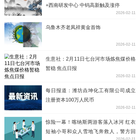
+西南研发中心 中钨高新触及涨停
2026-02-11
乌鲁木齐老凤祥黄金首饰
2026-02-11
生意社：2月11日七台河市场炼焦煤价格
暂稳 焦点日报
2026-02-11
每日报道：潍坊垚坤化工有限公司成立
注册资本100万人民币
2026-02-11
惊险一幕！喀纳斯两游客落入冰河 红衣
短袖小哥和众人雪地飞奔救人，警方回
2026-02-11