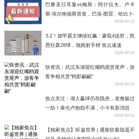
巴黎圣日耳曼vs梅斯：阿什拉夫、卢卡
斯-埃尔南德斯首发，巴洛-图雷、哈比卜-
2026-02-22
迪亚洛出战|快资讯
3-2！德甲霸主继续狂飙：豪取4连胜，凯
恩狂轰28球，领跑射手榜 焦点速递
2026-02-22
快资讯：武汉东湖迎红嘴鸥观赏尾声，游
客争相共赏“鸥影翩翩”
2026-02-21
焦点关注：湖人赢球仍存隐患，老詹躲过
一劫！泰伦卢抱怨不满，小卡有新消息
2026-02-21
【独家焦点】听鉴世界 | 通胀软着陆遥不