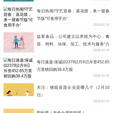
应|今日热讯
每日热闻!守艺迎春：蒸花馍，来一屉春
节版“可食用手办”
2026-02-10
益客食品：公司建立以养殖为中心，禽
苗、饲料、动保、加工、技术与服务“六
2026-02-10
位一体”的支撑系统 焦点精选
每日速递:保诚(02378)2月9日斥资452.65
万英镑回购38.4万股
2026-02-10
关注：猪瘟疫苗企业是哪几个（2月10
日）
2026-02-10
即时看！有色金属面面观！