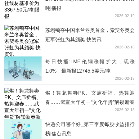
吨|播报
2026-02-19
苏翊鸣夺中国米兰冬奥首金，索契冬奥会
冠军张虹为其颁奖-快资讯
2026-02-18
每日快播:LME伦铜涨幅扩大，现涨
1.0%，最新报12745.5美元/吨
2026-02-18
燃！舞龙舞狮PK、文庙祈福、热舞迎
春……武宣大年初一“文化年货”解锁新春
2026-02-18
新玩法|即时
快递公司哪个好_第三季度每股收益排行
榜|焦点讯息