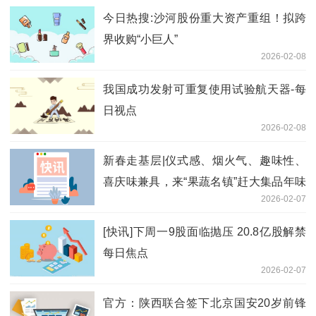
今日热搜:沙河股份重大资产重组！拟跨
界收购“小巨人”
2026-02-08
我国成功发射可重复使用试验航天器-每
日视点
2026-02-08
新春走基层|仪式感、烟火气、趣味性、
喜庆味兼具，来“果蔬名镇”赶大集品年味
2026-02-07
好不尽兴！
[快讯]下周一9股面临抛压 20.8亿股解禁
每日焦点
2026-02-07
官方：陕西联合签下北京国安20岁前锋