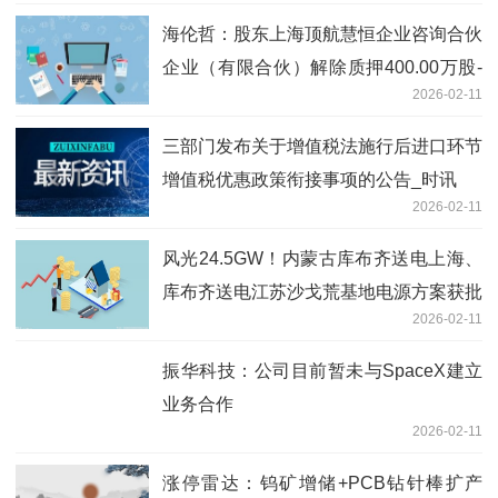
海伦哲：股东上海顶航慧恒企业咨询合伙
企业（有限合伙）解除质押400.00万股-
2026-02-11
热点
三部门发布关于增值税法施行后进口环节
增值税优惠政策衔接事项的公告_时讯
2026-02-11
风光24.5GW！内蒙古库布齐送电上海、
库布齐送电江苏沙戈荒基地电源方案获批
2026-02-11
振华科技：公司目前暂未与SpaceX建立
业务合作
2026-02-11
涨停雷达：钨矿增储+PCB钻针棒扩产