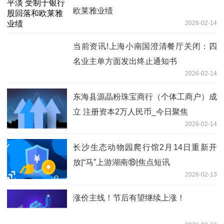
欧莱雅业绩
2026-02-14
当前资讯!上海小南国澄清餐厅关闭：四
名业主单方面发出终止通知书
2026-02-14
东海县源晶粉珠宝商行（个体工商户）成
立 注册资本2万人民币_今日聚焦
2026-02-14
长沙生态动物园爬行馆2月14日重新开
放|“马”上游湖南⑱|焦点短讯
2026-02-13
涨价主线！节后有望继续上涨！