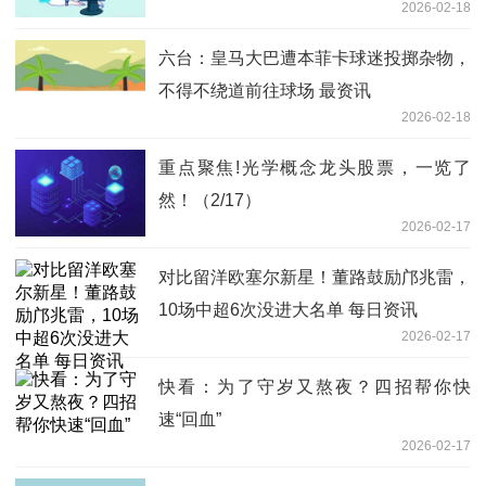
2026-02-18
六台：皇马大巴遭本菲卡球迷投掷杂物，
不得不绕道前往球场 最资讯
2026-02-18
重点聚焦!光学概念龙头股票，一览了
然！（2/17）
2026-02-17
对比留洋欧塞尔新星！董路鼓励邝兆雷，
10场中超6次没进大名单 每日资讯
2026-02-17
快看：为了守岁又熬夜？四招帮你快
速“回血”
2026-02-17