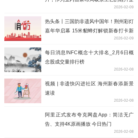
2026-02-09
业，公司HJT电池专用硅片生产线配套了
行业领先的链式吸杂设备及工艺
热头条丨三国韵非遗风中国年！荆州彩灯
嘉年华启幕 15米貂蝉灯解锁新春打卡新
2026-02-09
地标
每日消息!NFC概念十大排名_2月6日概
念股成交量排行榜
2026-02-08
视频 | 非遗快闪进社区 海州新春添新景
速读
2026-02-08
阿里正式发布夸克网盘App：简洁无广
告、支持4K原画播放 今日热门
2026-02-08