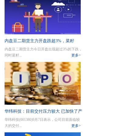
内盘豆二期货主力开盘跌超3%，菜籽
内盘豆二期货主力今日开盘出现超过3%的下跌，
油、BR橡胶、甲醇、菜籽粕跌超2%，豆
同时菜籽...
更多>
油、铁矿石、棕榈油、焦煤、棉纱、棉
花、豆粕、不锈钢等跌超1%
华纬科技：目前交付压力较大 已加快了产
华纬科技(001380)9月7日表示，公司目前面临较
能建设节奏
大的交付...
更多>