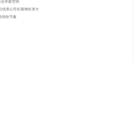
链合作新空间
看好优质公司长期增长潜力
炭供给节奏