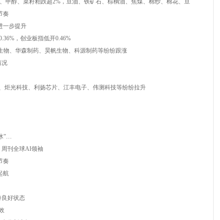
胶、甲醇、菜籽粕跌超2%，豆油、铁矿石、棕榈油、焦煤、棉纱、棉花、豆
节奏
进一步提升
36%，创业板指低开0.46%
生物、华森制药、昊帆生物、科源制药等纷纷跟涨
情况
子、炬光科技、利扬芯片、江丰电子、伟测科技等纷纷拉升
冰”…
周刊全球AI领袖
节奏
起航
持良好状态
效