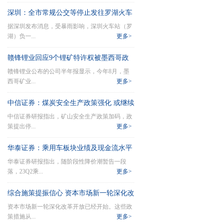
深圳：全市常规公交等停止发往罗湖火车
据深圳发布消息，受暴雨影响，深圳火车站（罗
站
湖）负一...
更多>
赣锋锂业回应9个锂矿特许权被墨西哥政
赣锋锂业公布的公司半年报显示，今年8月，墨
府取消进展：等消息
西哥矿业...
更多>
中信证券：煤炭安全生产政策强化 或继续
中信证券研报指出，矿山安全生产政策加码，政
放缓煤炭供给节奏
策提出停...
更多>
华泰证券：乘用车板块业绩及现金流水平
华泰证券研报指出，随阶段性降价潮暂告一段
有望维持良好状态
落，23Q2乘...
更多>
综合施策提振信心 资本市场新一轮深化改
资本市场新一轮深化改革开放已经开始。这些政
革拉开帷幕
策措施从...
更多>