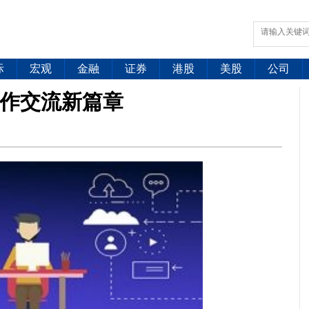
际
宏观
金融
证券
港股
美股
公司
作交流新篇章