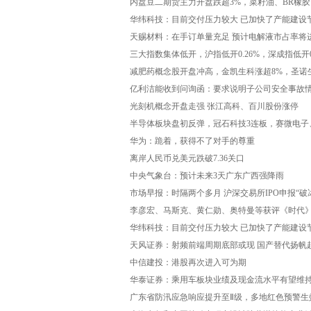
内盘豆二期货主力开盘跌超3%，菜籽油、BR橡
粕、不锈钢等跌超1%
华纬科技：目前交付压力较大 已加快了产能建设
天赐材料：在手订单量充足 预计电解液市占率将
三大指数集体低开，沪指低开0.26%，深成指低开0.
减肥药概念股开盘冲高，金凯生科涨超8%，圣诺
亿利洁能收到问询函：要求说明子公司安全事故
光刻机概念开盘走强 张江高科、百川股份涨停
半导体板块盘初反弹，冠石科技3连板，赛微电
华为：跪着，获得不了对手的尊重
离岸人民币兑美元跌破7.36关口
中央气象台：预计未来3天广东广西强降雨
市场早报：时隔两个多月 沪深交易所IPO申报“破
李彦宏、马斯克、黄仁勋、奥特曼等获评《时代》
华纬科技：目前交付压力较大 已加快了产能建设
天风证券：射频前端周期底部或现 国产替代扬帆
中信建投：港股再次进入可为期
华泰证券：乘用车板块业绩及现金流水平有望维
广东省防汛应急响应提升至Ⅱ级，多地红色预警生