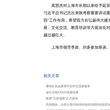
蒿慧杰对上海市长期以来给予延
习近平总书记历次来陕考察重要讲话重
四”工作布局，希望双方在弘扬伟大建
展、文化交流、教育培训等方面深化
越过越红火。
上海市领导李政、刘多参加座谈。(
关键词：
相关文章
赓续红色血脉谱写合作交流新篇章
波长光电9月8日快速回调
株洲“文保地图”正式发布
民和股份：当前父母代种鸡价格依旧维持在较高