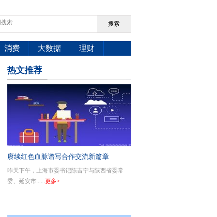
搜索
消费
大数据
理财
热文推荐
赓续红色血脉谱写合作交流新篇章
昨天下午，上海市委书记陈吉宁与陕西省委常
委、延安市......
更多>