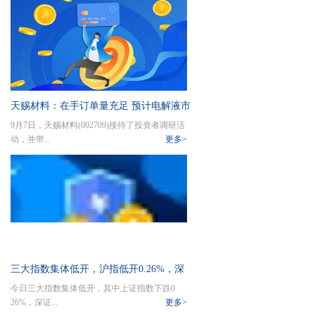
天赐材料：在手订单量充足 预计电解液市
9月7日，天赐材料(002709)接待了投资者调研活
占率将进一步提升
动，并带...
更多>
三大指数集体低开，沪指低开0.26%，深
今日三大指数集体低开，其中上证指数下跌0
成指低开0.36%，创业板指低开0.46%
26%，深证...
更多>