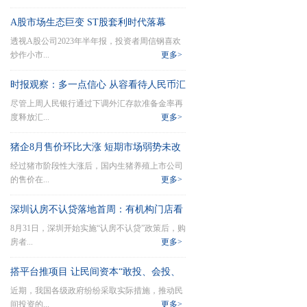
A股市场生态巨变 ST股套利时代落幕
透视A股公司2023年半年报，投资者周信钢喜欢
炒作小市...
更多>
时报观察：多一点信心 从容看待人民币汇
尽管上周人民银行通过下调外汇存款准备金率再
率波动
度释放汇...
更多>
猪企8月售价环比大涨 短期市场弱势未改
经过猪市阶段性大涨后，国内生猪养殖上市公司
向上预期
的售价在...
更多>
深圳认房不认贷落地首周：有机构门店看
8月31日，深圳开始实施“认房不认贷”政策后，购
房量上涨50%，成交开始活跃
房者...
更多>
搭平台推项目 让民间资本“敢投、会投、
近期，我国各级政府纷纷采取实际措施，推动民
能投”
间投资的...
更多>