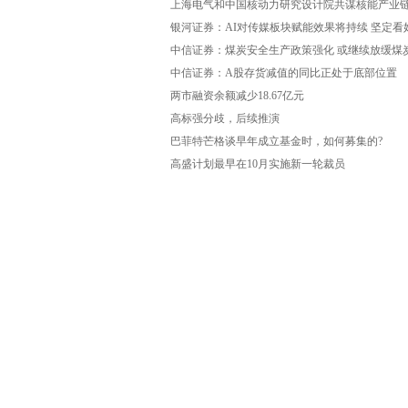
上海电气和中国核动力研究设计院共谋核能产业
银河证券：AI对传媒板块赋能效果将持续 坚定
中信证券：煤炭安全生产政策强化 或继续放缓煤
中信证券：A股存货减值的同比正处于底部位置
两市融资余额减少18.67亿元
高标强分歧，后续推演
巴菲特芒格谈早年成立基金时，如何募集的?
高盛计划最早在10月实施新一轮裁员