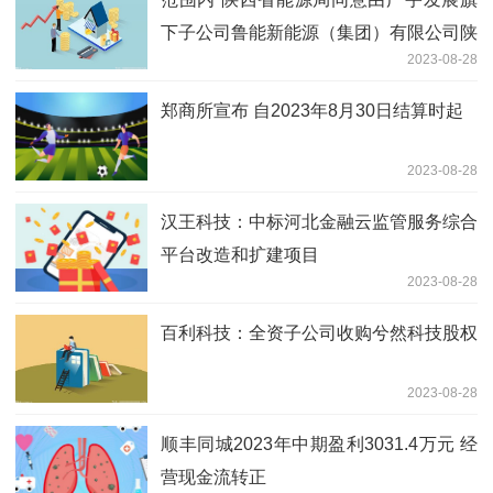
下子公司鲁能新能源（集团）有限公司陕
2023-08-28
西分公司申报的“鲁能韩城5万千瓦复核光
伏发电项目”纳入陕西省年度建设规模范
郑商所宣布 自2023年8月30日结算时起
围内
2023-08-28
汉王科技：中标河北金融云监管服务综合
平台改造和扩建项目
2023-08-28
百利科技：全资子公司收购兮然科技股权
2023-08-28
顺丰同城2023年中期盈利3031.4万元 经
营现金流转正